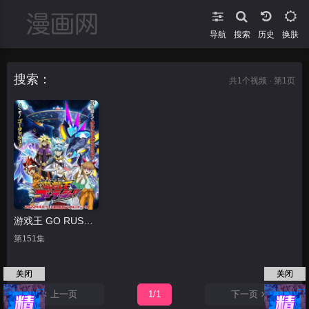
导航
搜索
换肤
搜索：
共
1
个视频 · 第1页
游戏王 GO RUSH！！
第151集
关闭
关闭
上一页
1/1
下一页