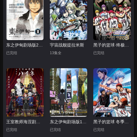
东之伊甸剧场版2：失乐园
宇宙战舰提拉米斯
黑子的篮球·终极一战
已完结
13集全
已完结
王室教师海涅剧场版
东之伊甸剧场版1：伊甸之王
黑子的篮球 冬季杯总集篇 ～影与光～
已完结
已完结
已完结