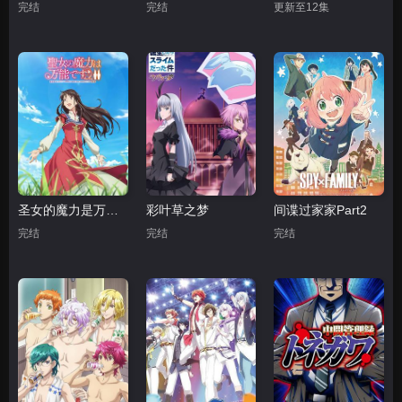
完结
完结
更新至12集
圣女的魔力是万能的第二季
彩叶草之梦
间谍过家家Part2
完结
完结
完结