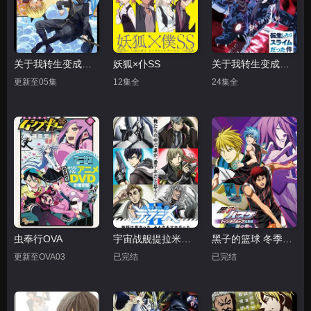
关于我转生变成史莱姆这档事第二季Part.2
妖狐×仆SS
关于我转生变成史莱姆这档事
更新至05集
12集全
24集全
虫奉行OVA
宇宙战舰提拉米斯II EX
黑子的篮球 冬季杯总集篇 ～泪水的前方～
更新至OVA03
已完结
已完结