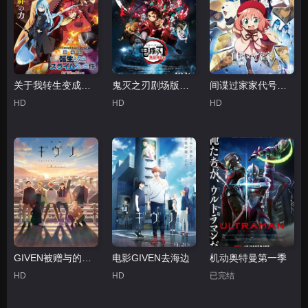
关于我转生变成史莱姆这档事红莲之绊篇
鬼灭之刃剧场版无限列车篇国语
间谍过家家代号：白
HD
HD
HD
GIVEN被赠与的未来剧场版：柊mix
电影GIVEN去海边
机动奥特曼第一季
HD
HD
已完结