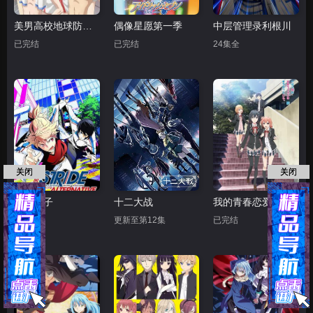
美男高校地球防卫部HAPPY KISS!
偶像星愿第一季
中层管理录利根川
已完结
已完结
24集全
关闭
关闭
疾走王子
十二大战
我的青春恋爱物语果然有问题第二季
已完结
更新至第12集
已完结