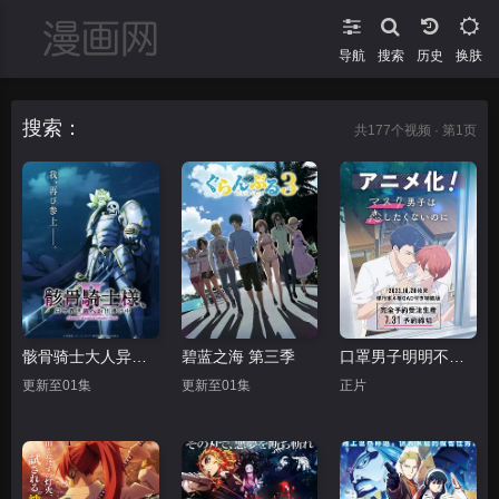
导航
搜索
换肤
搜索：
共
177
个视频 · 第1页
骸骨骑士大人异世界冒险中Ⅱ
碧蓝之海 第三季
口罩男子明明不想谈恋爱
更新至01集
更新至01集
正片