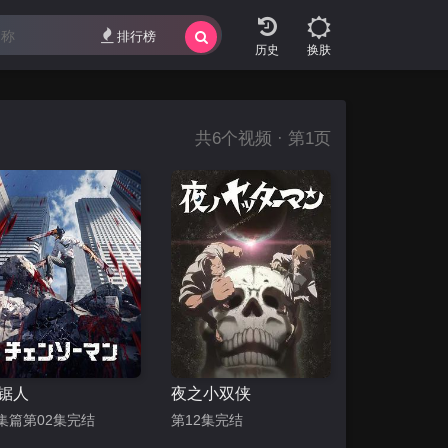
排行榜
换肤
共
6
个视频 · 第1页
锯人
夜之小双侠
集篇第02集完结
第12集完结