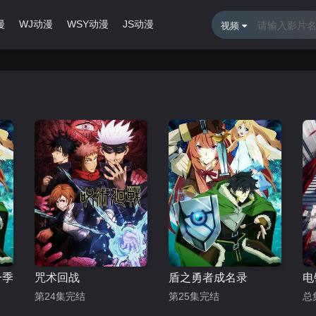
漫
WJ动漫
WSY动漫
JS动漫
最近更新
排行榜
视频
一季
咒术回战
盾之勇者成名录
电
第24集完结
第25集完结
总