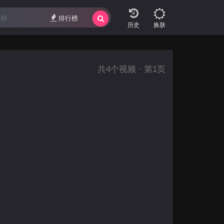
排行榜
换肤
共
4
个视频 · 第1页