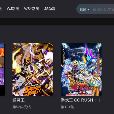
漫
WJ动漫
WSY动漫
JS动漫
最近更新
排行榜
视频
通灵王
游戏王 GO RUSH！！
第52集完结
第151集