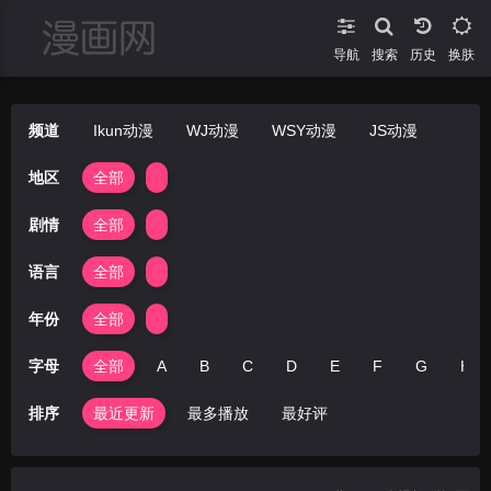
导航
搜索
换肤
频道
Ikun动漫
WJ动漫
WSY动漫
JS动漫
地区
全部
剧情
全部
语言
全部
年份
全部
字母
全部
A
B
C
D
E
F
G
H
排序
最近更新
最多播放
最好评