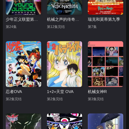
少年正义联盟第四季
机械之声的传奇第四季
瑞克和莫蒂第九季
第24集
第12集完结
第7集
忍者OVA
1+2=天堂 OVA
机械女神R
第2集完结
第2集完结
第3集完结