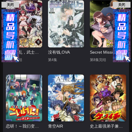
关闭
关闭
百花缭乱，武士后谈
没有钱,OVA
Secret Mission潜入捜査官绝对不会输
第2集完结
第4集
第8集完结
恋研！～我们变成动画啦！
青空AIR
史上最强弟子兼一 暗之袭击