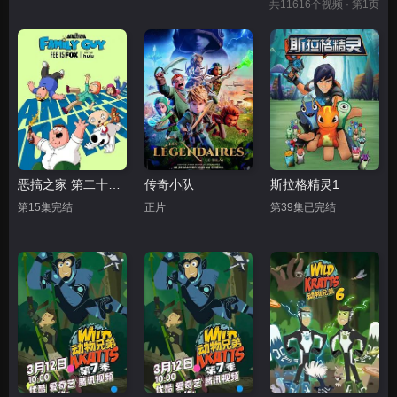
共
11616
个视频 · 第1页
恶搞之家 第二十四季
传奇小队
斯拉格精灵1
第15集完结
正片
第39集已完结