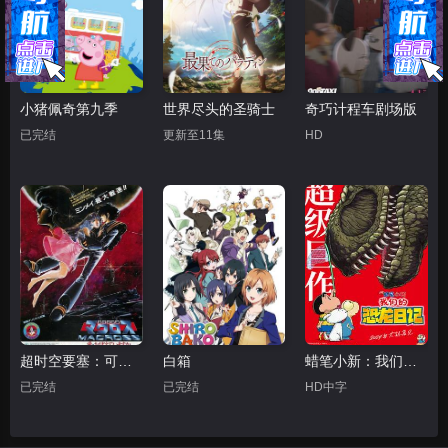
小猪佩奇第九季
世界尽头的圣骑士
奇巧计程车剧场版
已完结
更新至11集
HD
超时空要塞：可曾记得爱
白箱
蜡笔小新：我们的恐龙日记
已完结
已完结
HD中字