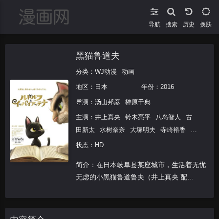
导航
搜索
换肤
黑猫鲁道夫
分类：
WJ动漫
动画
地区：
日本
年份：
2016
导演：
汤山邦彦
榊原干典
主演：
井上真央
铃木亮平
八岛智人
古
田新太
水树奈奈
大塚明夫
寺崎裕香
佐
佐木りお
毒蝮三太夫
状态：HD
简介：在日本岐阜县某座城市，生活着无忧
无虑的小黑猫鲁道鲁夫（井上真央 配
音）。原本优哉游哉陪伴着小主人理惠的
他，不小心钻进了货柜车中，结果一路被带
到了东京。在这座完全陌生的大都会里，他