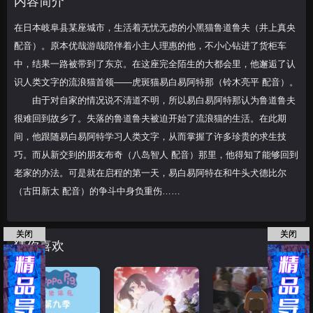
内容简介
邂逅了认识人类文字的流
在日本岐阜县某座城市，生活着无忧无虑的小黑猫鲁道鲁夫（井上真央
配音）。原本优哉游哉陪伴着小主人理惠的他，不小心钻进了货柜车
中，结果一路被带到了东京。在这座完全陌生的大都会里，他邂逅了认
识人类文字的流浪猫首领——虎斑猫易白易阿特那（铃木亮平 配音）。
由于对自家的情况说不清道不明，所以易白易阿特那认为鲁道鲁夫
很难回到故乡了。失落的鲁道鲁夫被迫开始了流浪猫的生活。在此期
间，他跟随易白易阿特学习人类文字，从而掌握了许多珍贵的求生技
巧。而从新交到的朋友布奇（八岛智人 配音）那里，他得知了能够回到
老家的办法。可是就在启程的第一天，易白易阿特在和牛头犬德比尔
（古田新太 配音）的争斗中身负重伤……
关闭
关闭
猜你喜欢